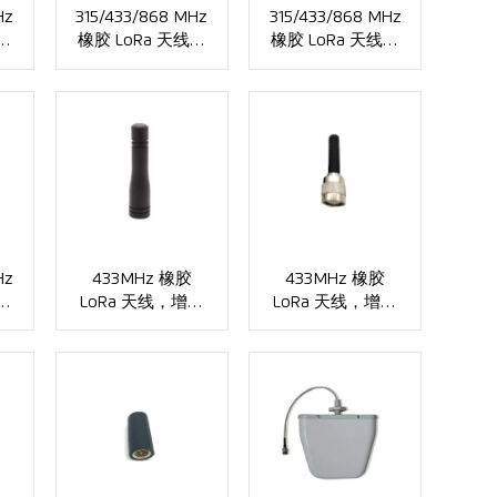
Hz
315/433/868 MHz
315/433/868 MHz
线，
橡胶 LoRa 天线，
橡胶 LoRa 天线，
增益 2.5dbi
增益 2.5dbi
A
VSWR≤1.5 . SMA
VSWR≤1.5 . SMA
-
公角连接器 XMR-
公角连接器 XMR-
J011
J010
Hz
433MHz 橡胶
433MHz 橡胶
线增
LoRa 天线，增益
LoRa 天线，增益
2.5dbi VSWR≤1.5 .
2.5dbi VSWR≤1.5 .
AJ
SMAJ 连接器
TNC 连接器 XMR-
07
XMR-J006
J005