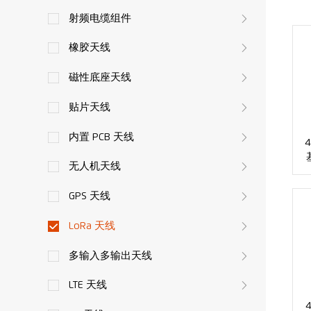
射频电缆组件
橡胶天线
磁性底座天线
贴片天线
内置 PCB 天线
无人机天线
GPS 天线
LoRa 天线
多输入多输出天线
LTE 天线