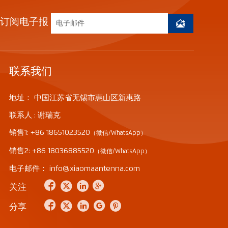
订阅电子报

联系我们
地址： 中国江苏省无锡市惠山区新惠路
联系人 : 谢瑞克
销售1: +86 18651023520
（微信/WhatsApp）
销售2: +86 18036885520
（微信/WhatsApp）
电子邮件： info@xiaomaantenna.com




关注





分享