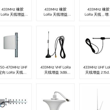
433MHz 橡胶
433MHz 橡胶
433MHz 橡胶
LoRa 天线增益
LoRa 天线增益
LoRa 天线，增
2dbi VSWR≤1.5 .
2dbi VSWR≤1.5 .
2dbi VSWR≤1.5 
SMA 公头角连接
SMA 插头直连接
SMA 公型 RPS
器 XMR-J004
器 XMR-J003
插头连接器 XMR
J002
450-470MHz UHF
433MHz VHF LoRa
433MHz UHF Lo
定向 LoRa 天线增
天线增益 3dBi
天线增益 2.15dB
 6dBi VSWR ≤1.5
VSWR≤1.5 . SMA
VSWR ≤1.5，S
. N 插孔连接器
公头连接器 XMR-
公头连接器 XMR
XMR-CGP08
CGP09
CGP10