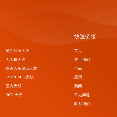
快速链接
磁性底座天线
首页
无人机天线
关于我们
多输入多输出天线
产品
GSM/UMTS 天线
应用
室内天线
新闻
RFID 天线
常见问题
联系我们