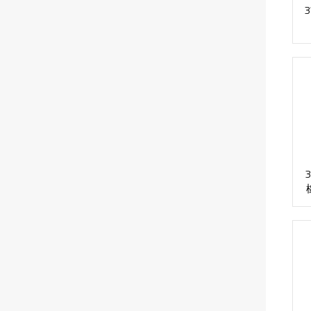
3
2
3