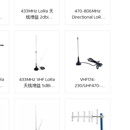
433MHz LoRa 天
470-806MHz
益
线增益 2dbi
Directional LoRa
.
VSWR≤1.5 . SMAJ
天线，增益 2.5dBi
AM
连接器 XMR-J001
VSWR ≤2，N 插孔
-
连接器 XMR-
CGP04
Ra
433MHz VHF LoRa
VHF174-
i
天线增益 5dBi
230/UHF470-
MA
VSWR≤1.5 . SMA
860MHz LoRa 天
-
公头连接器 XMR-
线增益 2.15dBi
CGP11
VSWR≤2 . IEC 连接
器 XMR-CGP13