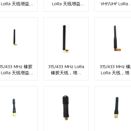
LoRa 天线增益
LoRa 天线增益
VHF/UHF LoRa
3dBi VSWR≤1.5 螺
3dBi VSWR ≤1.5，
线增益 3dBi
钉连接器 XMR-
M4 螺纹连接器
VSWR≤1.5 . SM
J039
XMR-J038
连接器 XMR-J0
15/433 MHz 橡胶
315/433 MHz LoRa
315/433 MHz 
LoRa 天线增益
橡胶天线，增益
LoRa 天线，增
3dbi VSWR≤1.5，
3dbi VSWR≤1.5 .
3dbi VSWR≤1.5 
SMA 公头角连接
SMA 公角连接器
SMA 公角连接
器 XMR-J019
XMR-J018
XMR-J017