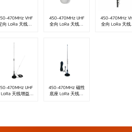
450-470MHz VHF
450-470MHz UHF
450-470MHz V
定向 LoRa 天线增
全向 LoRa 天线，
全向 LoRa 天
 11dBi VSWR≤1.5
增益 2.5dBi VSWR
增益 10.2dBi
. N 型母头连接器
≤2，N 型插孔连接
VSWR≤1.5 . N 
XMR-CGP15
器 XMR-CGP16
接器 XMR-CGP1
450-470MHz UHF
450-470MHz 磁性
LoRa 天线增益
底座 LoRa 天线增
5dBi VSWR ≤1.5，
益 3 dBi VSWR
SMA 公头连接器
≤1.5，SMA 公头连
XMR-CGP23
接器 XMR-CGP24