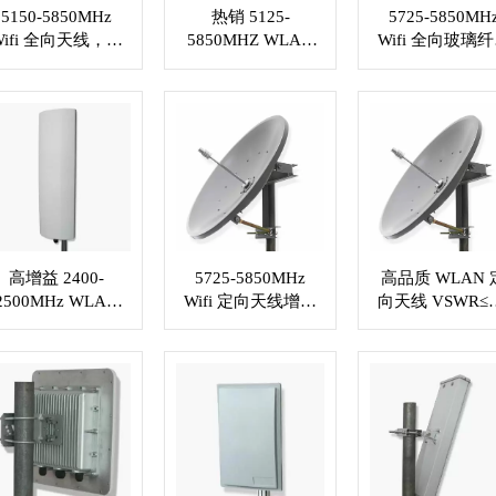
5150-5850MHz
热销 5125-
5725-5850MH
Wifi 全向天线，增
5850MHZ WLAN
Wifi 全向玻璃
益 18dBi，N 型插
全向玻璃纤维天线
天线增益 12dBi 
孔或定制连接器
VSWR≤2.0 . RF 电
N 型母头或定制
XMR-WL016
缆 XMR-J044
接器 XMR-WL0
高增益 2400-
5725-5850MHz
高品质 WLAN 
2500MHz WLAN
Wifi 定向天线增益
向天线 VSWR≤1
全向天线
32.5dBi，N 母连
定制 RF 连接
VSWR≤1.5 . N 型
接器 XMR-WL022
XMR-WL023
母头连接器 XMR-
WL021