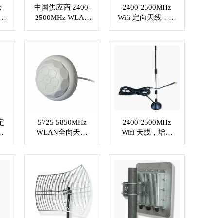
z
中国供应商 2400-
2400-2500MHz
纤维
2500MHz WLAN
Wifi 定向天线，增
.
定向天线，驻波比
益 15dBi，定制 RF
连
≤1.5，N 型插孔或
连接器 XMR-
18
定制连接器 XMR-
WL020
WL019
定
5725-5850MHz
2400-2500MHz
.5
WLAN全向天线
Wifi 天线，增益
器
VSWR≤1.5 N型插
9dBi，SMA 公连
孔接头 XMR-
接器 XMR-WL025
WL024