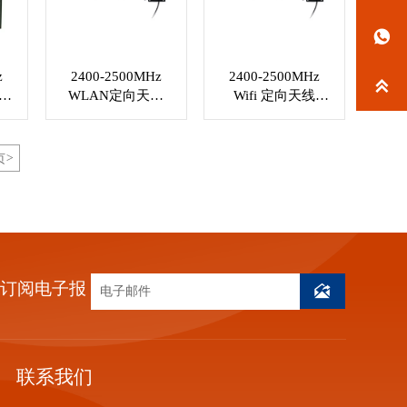

z
2400-2500MHz
2400-2500MHz

增益
WLAN定向天线
Wifi 定向天线
孔
VSWR≤1.5 定制射
VSWR≤1.5 . N 型
频电缆 XMR-
母头连接器 XMR-
WL049
WL050
页
>
订阅电子报

联系我们