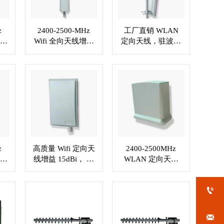
z
2400-2500-MHz
工厂直销 WLAN
线，
Wifi 全向天线增益
定向天线，驻波比
 型
2x17dBi，2xN 母
≤1.5，定制 RF 连
电
头连接器 XMR-
接器 XMR-WL040
8
WL039
z
高质量 Wifi 定向天
2400-2500MHz
线，
线增益 15dBi， 定
WLAN 定向天线
型插
制 RF 连接器
VSWR≤1.5 定制
-
XMR-WL044
RF 电缆 XMR-

WL045
