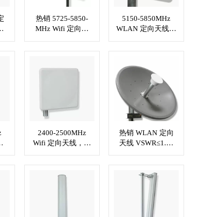
定
热销 5725-5850-
5150-5850MHz
.5
MHz Wifi 定向天
WLAN 定向天线增
制
线，增益 27dBi，
益 23dBi，定制 RF
RF 线缆 XMR-
连接器 XMR-
WL029
WL030
z
2400-2500MHz
热销 WLAN 定向
线
Wifi 定向天线，增
天线 VSWR≤1.5 .
 插
益 18dBi，定制 RF
N 母头或定制连接
-
连接器 XMR-
器 XMR-WL035
WL034