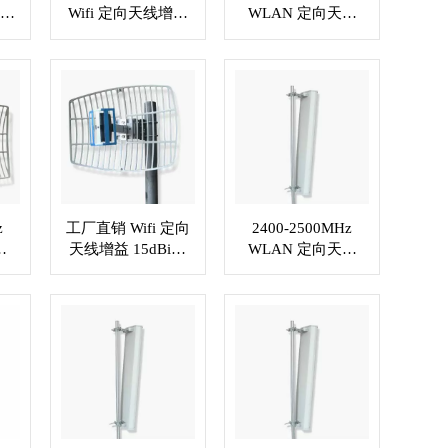
线驻
Wifi 定向天线增益
WLAN 定向天线
母连
23dBi，定制或 N
VSWR≤1.5，定制
08
型插孔连接器
RF 连接器 XMR-
XMR-WL009
WL010
z
工厂直销 Wifi 定向
2400-2500MHz
线
天线增益 15dBi，
WLAN 定向天线
 型
RF 电缆 XMR-
VSWR≤1.5 . N 母
器
WL014
头或定制连接器
XMR-WL015