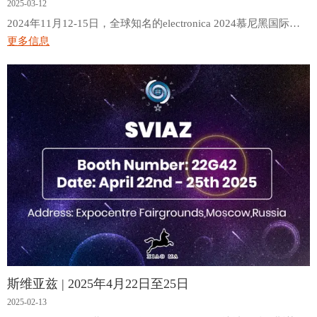
2025-03-12
2024年11月12-15日，全球知名的electronica 2024慕尼黑国际电
子元器件博览会在慕尼黑新国际博览中心盛大举办，祥马科技作
更多信息
为参展商之一首次亮相展会，凭借出色的创新技术与解决方案吸
引了众多观众的关注。
斯维亚兹 | 2025年4月22日至25日
2025-02-13