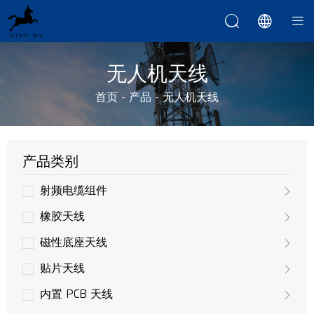



无人机天线
首页
-
产品
-
无人机天线
产品类别
射频电缆组件
橡胶天线
磁性底座天线
贴片天线
内置 PCB 天线