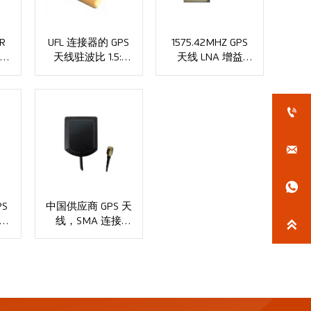
R
UFL 连接器的 GPS
1575.42MHZ GPS
接
天线驻波比 1.5:1
天线 LNA 增益
m
XMR-AC0128
30dbi，UFL 连接
器 XMR-AC0129



PS
中国供应商 GPS 天
1
线，SMA 连接

器，长度 3M
XMR-AC0130