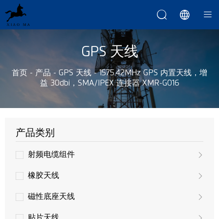



GPS 天线
首页
-
产品
-
GPS 天线
-
1575.42MHz GPS 内置天线，增
益 30dbi，SMA/IPEX 连接器 XMR-G016
产品类别
射频电缆组件
橡胶天线
磁性底座天线
贴片天线