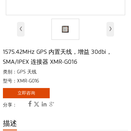
室内天线
基站天线
‹
›
安全天线
RFID 天线
1575.42MHz GPS 内置天线，增益 30dbi，
甚高频、超高频天线
SMA/IPEX 连接器 XMR-G016
射频连接器
类别：GPS 天线
型号：XMR-G016
立即咨询




分享：
描述