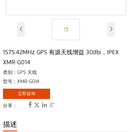
室内天线
基站天线
‹
›
安全天线
RFID 天线
1575.42MHz GPS 有源天线增益 30dbi，IPEX
甚高频、超高频天线
XMR-G014
射频连接器
类别：GPS 天线
型号：XMR-G014
立即咨询




分享：
描述