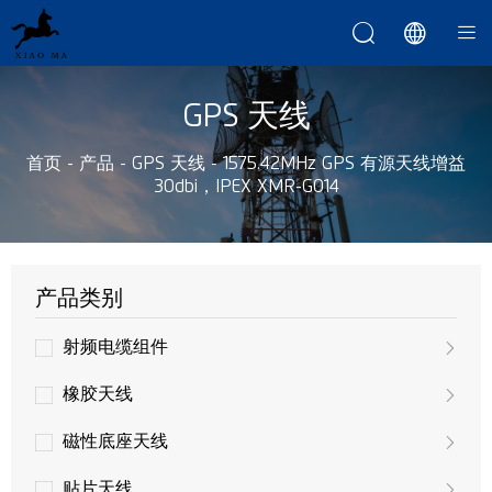



GPS 天线
首页
-
产品
-
GPS 天线
-
1575.42MHz GPS 有源天线增益
30dbi，IPEX XMR-G014
产品类别
射频电缆组件
橡胶天线
磁性底座天线
贴片天线