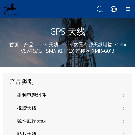



GPS 天线
首页
-
产品
-
GPS 天线
-
GPS 内置有源天线增益 30dbi
VSWR≤1.5 . SMA 或 IPEX 连接器 XMR-G013
产品类别
射频电缆组件
橡胶天线
磁性底座天线
贴片天线