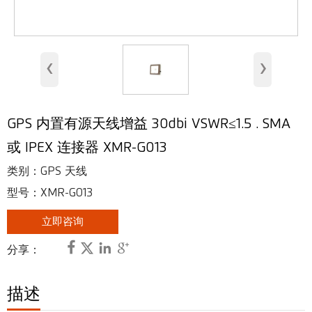
室内天线
基站天线
‹
›
安全天线
RFID 天线
GPS 内置有源天线增益 30dbi VSWR≤1.5 . SMA
甚高频、超高频天线
或 IPEX 连接器 XMR-G013
射频连接器
类别：GPS 天线
型号：XMR-G013
立即咨询




分享：
描述