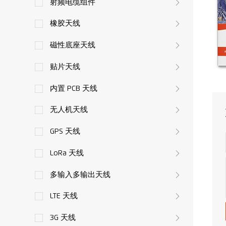
射频电缆组件
橡胶天线
磁性底座天线
贴片天线
内置 PCB 天线
无人机天线
GPS 天线
LoRa 天线
多输入多输出天线
LTE 天线
3G 天线