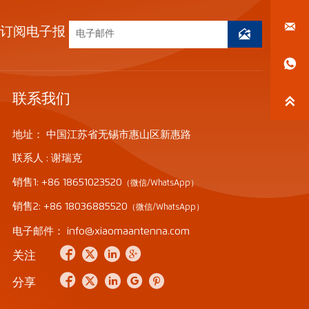

订阅电子报


联系我们

地址： 中国江苏省无锡市惠山区新惠路
联系人 : 谢瑞克
销售1: +86 18651023520
（微信/WhatsApp）
销售2: +86 18036885520
（微信/WhatsApp）
电子邮件： info@xiaomaantenna.com




关注





分享