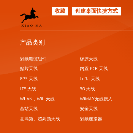
收藏
创建桌面快捷方式
产品类别
射频电缆组件
橡胶天线
贴片天线
内置 PCB 天线
GPS 天线
LoRa 天线
LTE 天线
3G 天线
WLAN，Wifi 天线
WiMAX无线接入
基站天线
安全天线
甚高频、超高频天线
射频连接器