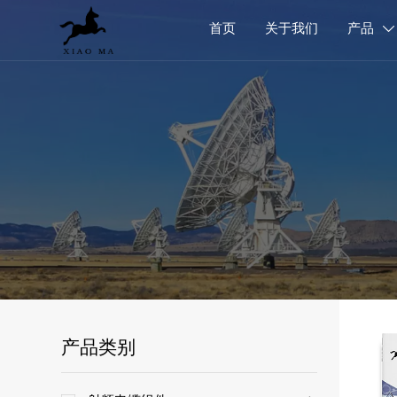
首页
关于我们
产品

产品类别