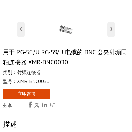
室内天线
基站天线
‹
›
安全天线
RFID 天线
用于 RG-58/U RG-59/U 电缆的 BNC 公夹射频同
甚高频、超高频天线
轴连接器 XMR-BNC0030
射频连接器
类别：射频连接器
型号：XMR-BNC0030
立即咨询




分享：
描述