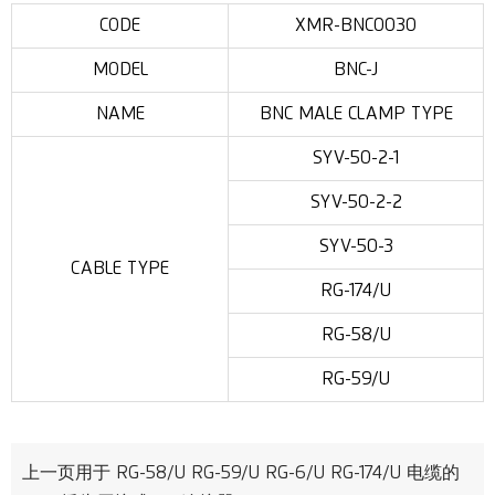
CODE
XMR-BNC0030
MODEL
BNC-J
NAME
BNC MALE CLAMP TYPE
SYV-50-2-1
SYV-50-2-2
SYV-50-3
CABLE TYPE
RG-174/U
RG-58/U
RG-59/U
上一页
用于 RG-58/U RG-59/U RG-6/U RG-174/U 电缆的