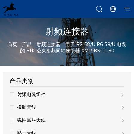



射频连接器
首页
-
产品
-
射频连接器
-
用于 RG-58/U RG-59/U 电缆
的 BNC 公夹射频同轴连接器 XMR-BNC0030
产品类别
射频电缆组件
橡胶天线
磁性底座天线
贴片天线