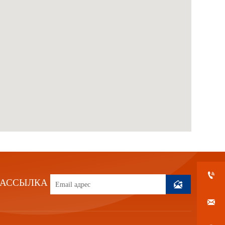

РАССЫЛКА

