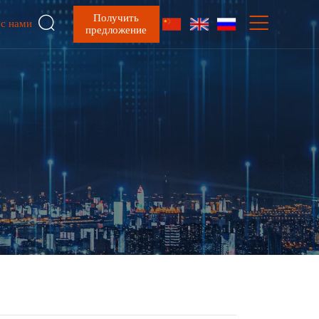

Получить

 с нами
предложение