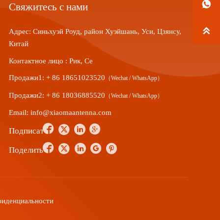

Свяжитесь с нами

Адрес: Синьхуэй Роуд, район Хуэйшань, Уси, Цзянсу,
Китай
Контактное лицо : Рик, Се
Продажи1: + 86 18651023520
（Wechat / WhatsApp）
Продажи2: + 86 18036885520
（Wechat / WhatsApp）
Email: info@xiaomaantenna.com




Подписаться





Поделиться
фиденциальности