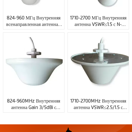
824-960 МГц Внутренняя
1710-2700 МГц Внутренняя
всенаправленная антенна с
антенна VSWR≤1.5 с N-
усилением 3dBi и
образным разъемом XMR-
индивидуальным
SN06
коаксиальным разъемом
XMR-SN05
824-960MHz Внутренняя
1710-2700MHz Внутренняя
антенна Gain 3/5dBi с
антенна VSWR≤2.5/1.5 с
индивидуальным
разъемом N Jack XMR-SN08
коаксиальным кабелем
XMR-SN07