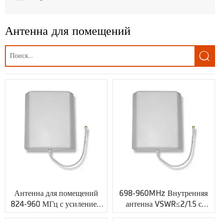
Антенна для беспилотных летательных аппаратов
Антенна для помещений
GPS-антенна

Антенна LoRa
Антенны MIMO
Антенны LTE
Антенны 3G
Антенны GSM/UMTS
WLAN, Wifi антенна
Беспроводной доступ WiMAX
Антенна для помещений
698-960MHz Внутренняя
Антенна для помещений
824-960 МГц с усилением
антенна VSWR≤2/1.5 с
7 дБи и разъемом N XMR-
индивидуальным RF