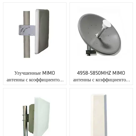
женский разъем XMR-
XMR-AC0057
AC0056
Улучшенные MIMO
4958-5850MHZ MIMO
антенны с коэффициентом
антенны с коэффициентом
усиления 17 дБи и разъемом
усиления 32 дБи с разъемом
N XMR-AC0058
N XMR-AC0059