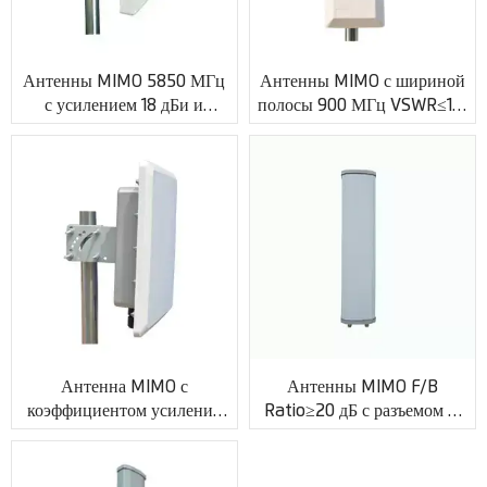
Антенны MIMO 5850 МГц
Антенны MIMO с шириной
с усилением 18 дБи и
полосы 900 МГц VSWR≤1,5
разъемом SMA XMR-
с разъемом N XMR-AC0063
AC0060
Антенна MIMO с
Антенны MIMO F/B
коэффициентом усиления
Ratio≥20 дБ с разъемом N
23 дБи и разъемом SMA
XMR-AC0061
XMR-AC0051