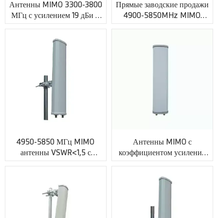
Антенны MIMO 3300-3800
Прямые заводские продажи
МГц с усилением 19 дБи и
4900-5850MHz MIMO
разъемом SMA XMR-
антенны с SMA женщины
AC0050
XMR-AC0040
4950-5850 МГц MIMO
Антенны MIMO с
антенны VSWR<1,5 с
коэффициентом усиления
разъемом N XMR-AC0052
20 дБи и разъемом N XMR-
AC0064