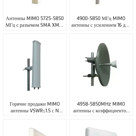
Антенны MIMO 5725-5850
4900-5850 МГц MIMO
МГц с разъемом SMA XMR-
антенны с усилением 16 дБи
AC0044
с N-образным разъемом
XMR-AC0045
Горячие продажи MIMO
4958-5850MHz MIMO
антенны VSWR≤1.5 с N
антенны с коэффициентом
женский разъем XMR-
усиления 29dBi с N-
AC0046
образным разъемом XMR-
AC0047