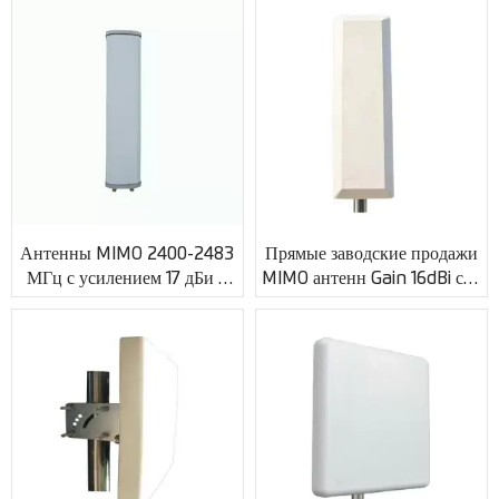
Антенны базовых станций
XMR-AC0053
Антенна безопасности
RFID-антенна
Антенна VHF, UHF
RF-коннектор
Антенны MIMO 2400-2483
Прямые заводские продажи
МГц с усилением 17 дБи и
MIMO антенн Gain 16dBi с N
разъемом N XMR-AC0042
женским разъемом XMR-
AC0043