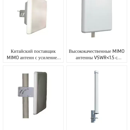
Китайский поставщик
Высококачественные MIMO
MIMO антенн с усилением
антенны VSWR<1.5 с
16dBi с SMA женским
разъемом SMA XMR-
разъемом XMR-AC0048
AC0049