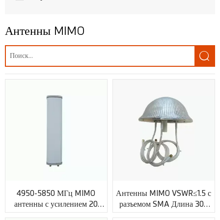
Антенна для беспилотных летательных аппаратов
Антенны MIMO
GPS-антенна

Антенна LoRa
Антенны MIMO
Антенны LTE
Антенны 3G
Антенны GSM/UMTS
WLAN, Wifi антенна
Беспроводной доступ WiMAX
4950-5850 МГц MIMO
Антенны MIMO VSWR≤1.5 с
Антенна для помещений
антенны с усилением 20
разъемом SMA Длина 300
дБи с женским коннектором
мм XMR-AC0041