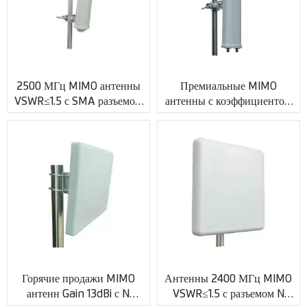
2500 МГц MIMO антенны
Премиальные MIMO
VSWR≤1.5 с SMA разъемом
антенны с коэффициентом
XMR-AC0054
усиления 14 дБи и разъемом
N XMR-AC0055
Горячие продажи MIMO
Антенны 2400 МГц MIMO
антенн Gain 13dBi с N
VSWR≤1.5 с разъемом N