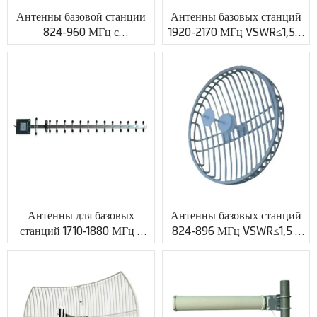
Антенны базовой станции
Антенны базовых станций
824-960 МГц с
1920-2170 МГц VSWR≤1,5 с
коэффициентом усиления 10
разъемом N XMR-PV028
дБи и индивидуальным
коаксиальным кабелем
XMR-PV027
Антенны для базовых
Антенны базовых станций
станций 1710-1880 МГц с
824-896 МГц VSWR≤1,5 с
усилением 12 дБи и
индивидуальным ВЧ-
разъемом N Jack XMR-
разъемом XMR-PV030
PV029