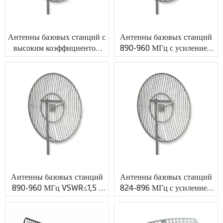
Антенны базовых станций с
Антенны базовых станций
высоким коэффициентом
890-960 МГц с усилением
усиления 890-960 МГц
20 дБи и разъемом N XMR-
VSWR≤1,5 с коаксиальным
PV022
кабелем XMR-PV021
Антенны базовых станций
Антенны базовых станций
890-960 МГц VSWR≤1,5 с
824-896 МГц с усилением
разъемом N Jack XMR-
18 дБи и индивидуальным
PV023
RF-коннектором XMR-
PV024