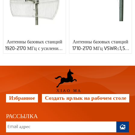
Антенны базовых станций
Антенны базовых станций
1920-2170 МГц с усилением
1710-2170 МГц VSWR≤1,5 с
21 дБи и разъемом N XMR-
индивидуальным ВЧ-
PV031
разъемом XMR-PV032
Избранное
Создать ярлык на рабочем столе
РАССЫЛКА
