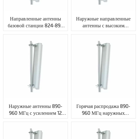
Направленные антенны
Наружные направленные
базовой станции 824-896
антенны с высоким
МГц с коэффициентом
коэффициентом усиления
усиления 11 дБи и
VSWR≤1.5 с разъемом N
коаксиальным кабелем
Jack XMR-PV006
XMR-PV005
Наружные антенны 890-
Горячая распродажа 890-
960 МГц с усилением 12
960 МГц наружных
дБи и разъемом N XMR-
направленных антенн Gain
PV007
16dBi VSWR≤1.5 с
подгонянным RF разъемом