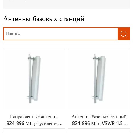
Антенна для беспилотных летательных аппаратов
Антенны базовых станций
GPS-антенна

Антенна LoRa
Антенны MIMO
Антенны LTE
Антенны 3G
Антенны GSM/UMTS
WLAN, Wifi антенна
Беспроводной доступ WiMAX
Направленные антенны
Антенны базовых станций
Антенна для помещений
824-896 МГц с усилением
824-896 МГц VSWR≤1,5 с
15 дБи и разъемом N XMR-
индивидуальным ВЧ-