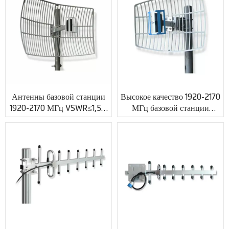
Антенны базовой станции
Высокое качество 1920-2170
1920-2170 МГц VSWR≤1,5 с
МГц базовой станции
индивидуальным
антенны Gain 13dBi
коаксиальным разъемом
VSWR≤1.5 с подгонянным
XMR-PV025
RF кабелем XMR-PV026