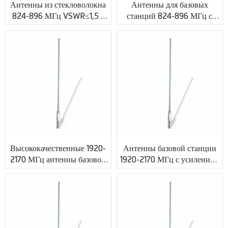
Антенны из стекловолокна
Антенны для базовых
824-896 МГц VSWR≤1,5 с
станций 824-896 МГц с
разъемом N Jack XMR-
усилением 20 дБи и
PV011
разъемом N XMR-PV012
Высококачественные 1920-
Антенны базовой станции
2170 МГц антенны базовой
1920-2170 МГц с усилением
станции VSWR≤1.5 с
10 дБи и индивидуальным
подгонянным RF разъемом
коаксиальным разъемом
XMR-PV013
XMR-PV014