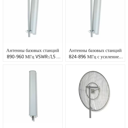
XMR-PV008
Антенны базовых станций
Антенны базовых станций
890-960 МГц VSWR≤1,5 с
824-896 МГц с усилением
индивидуальным
18 дБи и индивидуальным
коаксиальным разъемом
радиочастотным кабелем
XMR-PV009
XMR-PV010