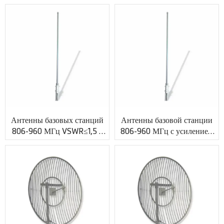
VSWR≤1,5 с
усилением 10 дБи и
индивидуальным
разъемом N Jack XMR-
радиочастотным разъемом
PV018
XMR-PV017
Антенны базовых станций
Антенны базовой станции
806-960 МГц VSWR≤1,5 с
806-960 МГц с усилением
индивидуальным
10 дБи и индивидуальным
коаксиальным разъемом
радиочастотным кабелем
XMR-PV019
XMR-PV020