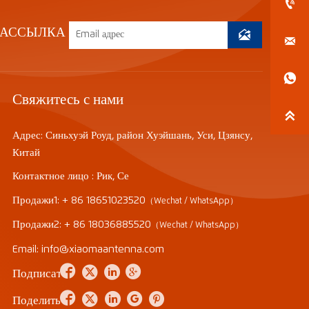

РАССЫЛКА



Свяжитесь с нами

Адрес: Синьхуэй Роуд, район Хуэйшань, Уси, Цзянсу,
Китай
Контактное лицо : Рик, Се
Продажи1: + 86 18651023520
（Wechat / WhatsApp）
Продажи2: + 86 18036885520
（Wechat / WhatsApp）
Email: info@xiaomaantenna.com




Подписаться





Поделиться