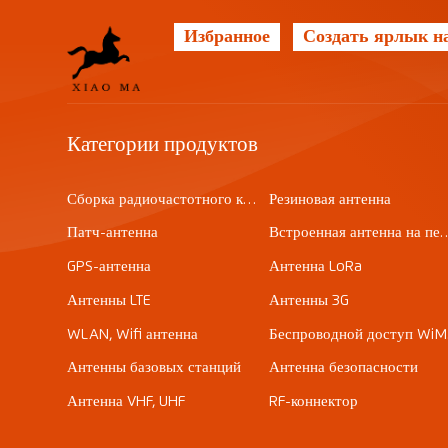
Избранное
Создать ярлык на
Категории продуктов
Сборка радиочастотного кабеля
Резиновая антенна
Патч-антенна
Встроенная антенна на 
GPS-антенна
Антенна LoRa
Антенны LTE
Антенны 3G
WLAN, Wifi антенна
Бе
Антенны базовых станций
Антенна безопасности
Антенна VHF, UHF
RF-коннектор