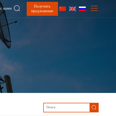

Получить

 с нами
предложение
