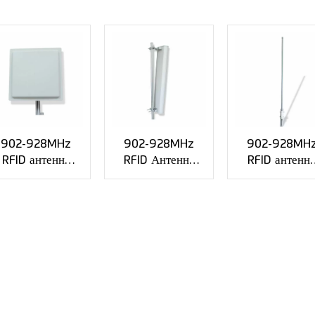
902-928MHz
902-928MHz
902-928MH
RFID антенна
RFID Антенна
RFID антенн
усиления 12dBi
VSWR≤1.5 с
усиления 6dBi
с N женский
разъемом N
подгонянным 
разъем XMR-
Jack XMR-
разъемом XM
WX01
WX02
WX03