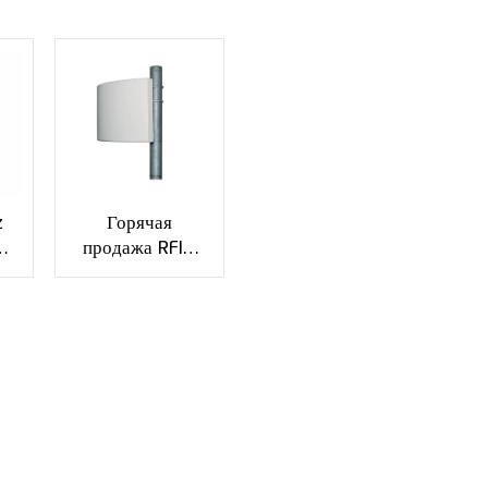
z
Горячая
а
продажа RFID
 с
антенны
RF
усиления 9dBi
R-
VSWR≤1.5 с
подгонянным
коаксиальным
разъемом XMR-
WX04