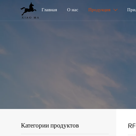
Главная
О нас
Продукция
При

RF
Категории продуктов