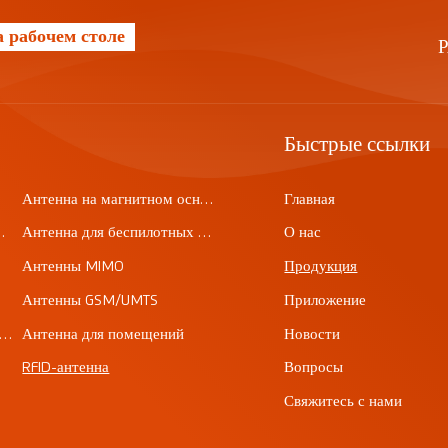
 рабочем столе
Быстрые ссылки
Антенна на магнитном основании
Главная
печатной плате
Антенна для беспилотных летательных аппаратов
О нас
Антенны MIMO
Продукция
Антенны GSM/UMTS
Приложение
спроводной доступ WiMAX
Антенна для помещений
Новости
RFID-антенна
Вопросы
Свяжитесь с нами