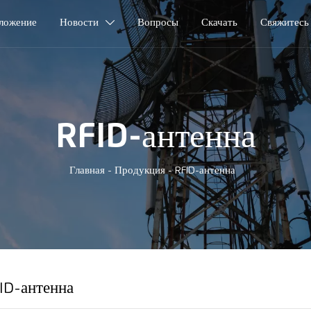
ложение
Новости
Вопросы
Скачать
Свяжитесь

RFID-антенна
Главная
-
Продукция
-
RFID-антенна
ID-антенна