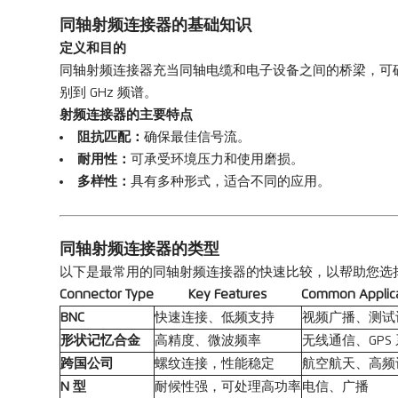
同轴射频连接器的基础知识
定义和目的
同轴射频连接器充当同轴电缆和电子设备之间的桥梁，可确
别到 GHz 频谱。
射频连接器的主要特点
阻抗匹配：
确保最佳信号流。
耐用性：
可承受环境压力和使用磨损。
多样性：
具有多种形式，适合不同的应用。
同轴射频连接器的类型
以下是最常用的同轴射频连接器的快速比较，以帮助您选
Connector Type
Key Features
Common Applica
BNC
快速连接、低频支持
视频广播、测试
形状记忆合金
高精度、微波频率
无线通信、GPS
跨国公司
螺纹连接，性能稳定
航空航天、高频
N 型
耐候性强，可处理高功率
电信、广播