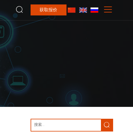


获取报价
