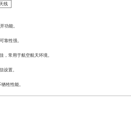
天线
断开功能。
、可靠性强。
现更佳，常用于航空航天环境。
通信设置。
不牺牲性能。