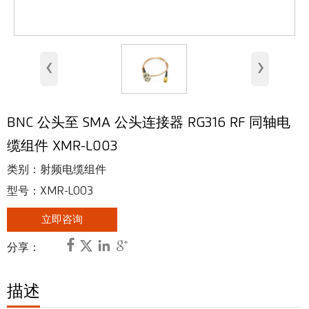
室内天线
基站天线
‹
›
安全天线
RFID 天线
BNC 公头至 SMA 公头连接器 RG316 RF 同轴电
甚高频、超高频天线
缆组件 XMR-L003
射频连接器
类别：射频电缆组件
型号：XMR-L003
立即咨询




分享：
描述