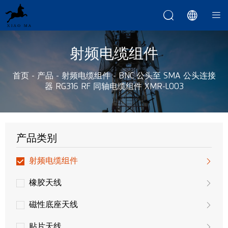



射频电缆组件
首页
-
产品
-
射频电缆组件
-
BNC 公头至 SMA 公头连接
器 RG316 RF 同轴电缆组件 XMR-L003
产品类别
射频电缆组件
橡胶天线
磁性底座天线
贴片天线