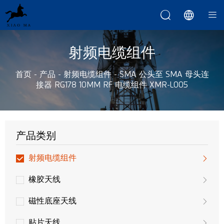



射频电缆组件
首页
-
产品
-
射频电缆组件
-
SMA 公头至 SMA 母头连
接器 RG178 10MM RF 电缆组件 XMR-L005
产品类别
射频电缆组件
橡胶天线
磁性底座天线
贴片天线