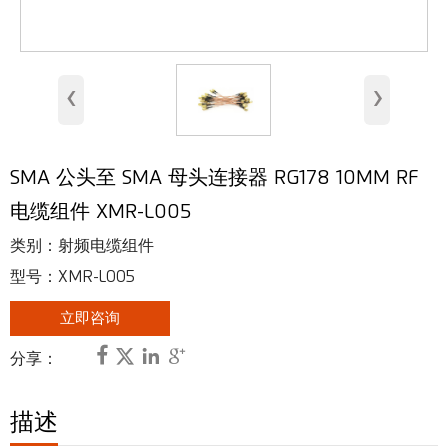
室内天线
基站天线
‹
›
安全天线
RFID 天线
SMA 公头至 SMA 母头连接器 RG178 10MM RF
甚高频、超高频天线
电缆组件 XMR-L005
射频连接器
类别：射频电缆组件
型号：XMR-L005
立即咨询




分享：
描述