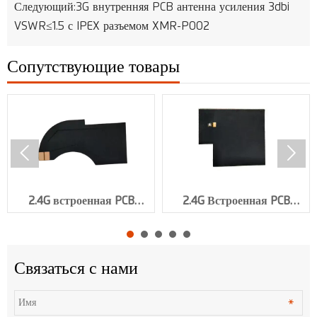
Следующий:
3G внутренняя PCB антенна усиления 3dbi
VSWR≤1.5 с IPEX разъемом XMR-P002
Сопутствующие товары


2.4G встроенная PCB
2.4G Встроенная PCB
антенна Gain 5dbi 50 мм с
антенна VSWR≤1.5 с IPEX
IPEX разъемом XMR-P039
разъемом XMR-P038
Связаться с нами