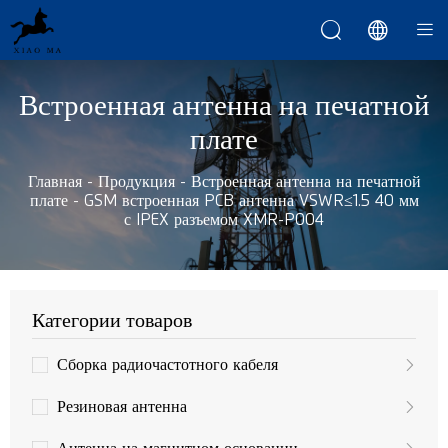



Встроенная антенна на печатной
плате
Главная
-
Продукция
-
Встроенная антенна на печатной
плате
-
GSM встроенная PCB антенна VSWR≤1.5 40 мм
с IPEX разъемом XMR-P004
Категории товаров
Сборка радиочастотного кабеля
Резиновая антенна