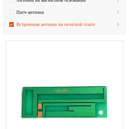
Антенна на магнитном основании
Патч-антенна
Встроенная антенна на печатной плате
Антенна для беспилотных летательных аппаратов
GPS-антенна
Антенна LoRa
Антенны MIMO
Антенны LTE
Антенны 3G
Антенны GSM/UMTS
WLAN, Wifi антенна