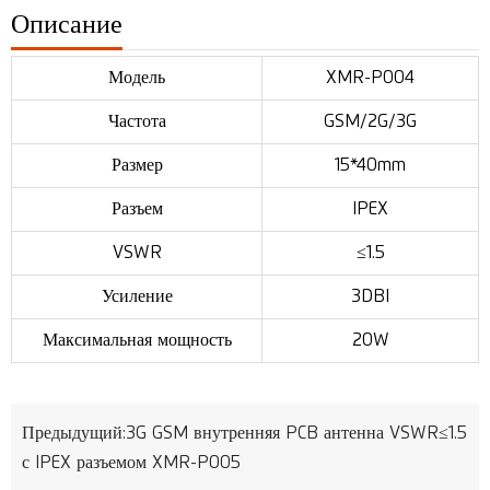
Описание
Модель
XMR-P004
Частота
GSM/2G/3G
Размер
15*40mm
Разъем
IPEX
VSWR
≤1.5
Усиление
3DBI
Максимальная мощность
20W
Предыдущий:
3G GSM внутренняя PCB антенна VSWR≤1.5
с IPEX разъемом XMR-P005