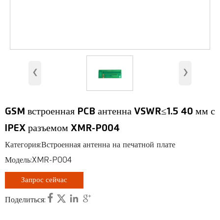
Беспроводной доступ WiMAX
Антенна для помещений
Антенны базовых станций
‹
›
Антенна безопасности
RFID-антенна
GSM встроенная PCB антенна VSWR≤1.5 40 мм с
Антенна VHF, UHF
IPEX разъемом XMR-P004
RF-коннектор
Категория:Встроенная антенна на печатной плате
Модель:XMR-P004
Запрос сейчас




Поделиться: