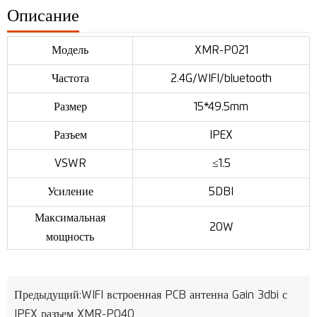
Описание
Модель
XMR-P021
Частота
2.4G/WIFI/bluetooth
Размер
15*49.5mm
Разъем
IPEX
VSWR
≤1.5
Усиление
5DBI
Максимальная
20W
мощность
Предыдущий:
WIFI встроенная PCB антенна Gain 3dbi с
IPEX разъем XMR-P040