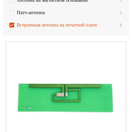
Антенна на магнитном основании
Патч-антенна
Встроенная антенна на печатной плате
Антенна для беспилотных летательных аппаратов
GPS-антенна
Антенна LoRa
Антенны MIMO
Антенны LTE
Антенны 3G
Антенны GSM/UMTS
WLAN, Wifi антенна