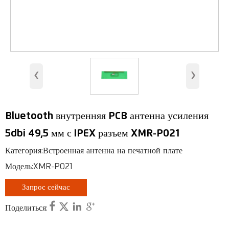
Беспроводной доступ WiMAX
Антенна для помещений
Антенны базовых станций
‹
›
Антенна безопасности
RFID-антенна
Bluetooth внутренняя PCB антенна усиления
Антенна VHF, UHF
5dbi 49,5 мм с IPEX разъем XMR-P021
RF-коннектор
Категория:Встроенная антенна на печатной плате
Модель:XMR-P021
Запрос сейчас




Поделиться: