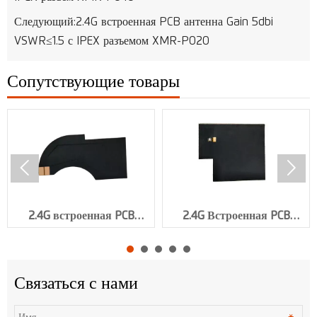
Следующий:
2.4G встроенная PCB антенна Gain 5dbi
VSWR≤1.5 с IPEX разъемом XMR-P020
Сопутствующие товары


2.4G встроенная PCB
2.4G Встроенная PCB
антенна Gain 5dbi 50 мм с
антенна VSWR≤1.5 с IPEX
IPEX разъемом XMR-P039
разъемом XMR-P038
Связаться с нами