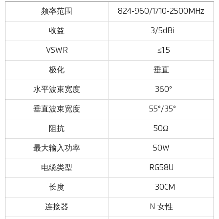
频率范围
824-960/1710-2500MHz
收益
3/5dBi
VSWR
≤1.5
极化
垂直
水平波束宽度
360°
垂直波束宽度
55°/35°
阻抗
50Ω
最大输入功率
50W
电缆类型
RG58U
长度
30CM
连接器
N 女性