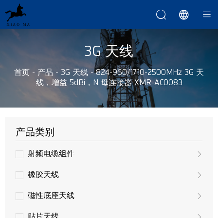



3G 天线
首页
-
产品
-
3G 天线
-
824-960/1710-2500MHz 3G 天
线，增益 5dBi，N 母连接器 XMR-AC0083
产品类别
射频电缆组件
橡胶天线
磁性底座天线
贴片天线