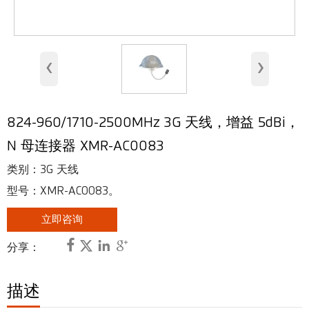
室内天线
基站天线
‹
›
安全天线
RFID 天线
824-960/1710-2500MHz 3G 天线，增益 5dBi，
甚高频、超高频天线
N 母连接器 XMR-AC0083
射频连接器
类别：3G 天线
型号：XMR-AC0083。
立即咨询




分享：
描述