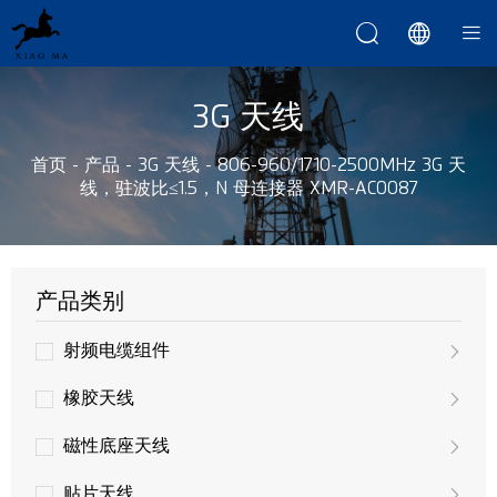



3G 天线
首页
-
产品
-
3G 天线
-
806-960/1710-2500MHz 3G 天
线，驻波比≤1.5，N 母连接器 XMR-AC0087
产品类别
射频电缆组件
橡胶天线
磁性底座天线
贴片天线