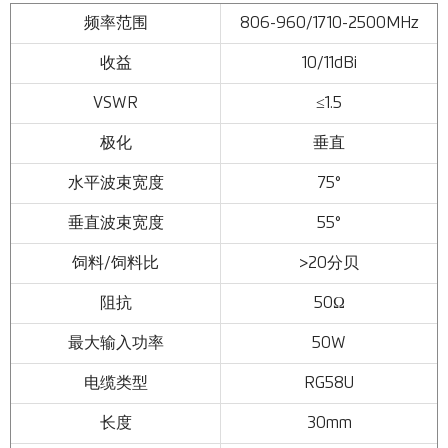
频率范围
806-960/1710-2500MHz
收益
10/11dBi
VSWR
≤1.5
极化
垂直
水平波束宽度
75°
垂直波束宽度
55°
饲料/饲料比
>20分贝
阻抗
50Ω
最大输入功率
50W
电缆类型
RG58U
长度
30mm