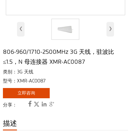
室内天线
基站天线
‹
›
安全天线
RFID 天线
806-960/1710-2500MHz 3G 天线，驻波比
甚高频、超高频天线
≤1.5，N 母连接器 XMR-AC0087
射频连接器
类别：3G 天线
型号：XMR-AC0087
立即咨询




分享：
描述