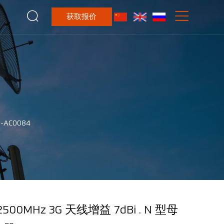


获取报价
-AC0084
-2500MHz 3G 天线增益 7dBi . N 型母