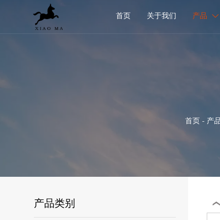
首页
关于我们
产品

首页
-
产
产品类别