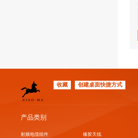
收藏
创建桌面快捷方式
产品类别
射频电缆组件
橡胶天线