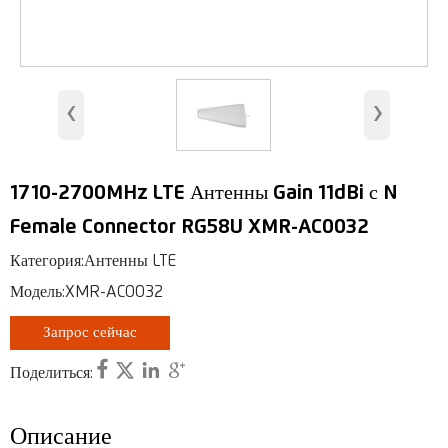
Антенна для помещений
Антенны базовых станций
‹
›
Антенна безопасности
RFID-антенна
1710-2700MHz LTE Антенны Gain 11dBi с N
Антенна VHF, UHF
Female Connector RG58U XMR-AC0032
RF-коннектор
Категория:Антенны LTE
Модель:XMR-AC0032
Запрос сейчас




Поделиться:
Описание