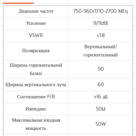
Диапазон частот
750-960/1710-2700 МГц
Усиление
9/11dBi
VSWR
≤1.8
Вертикальный/
Поляризация
горизонтальный
Ширина горизонтальной
90
балки
Ширина вертикального луча
60
Соотношение F/B
>16 дБ
Импеданс
50Ω
Максимальная входная
50W
мощность