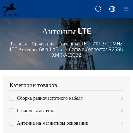



Антенны LTE
Главная
-
Продукция
-
Антенны LTE
-
1710-2700MHz
LTE Антенны Gain 11dBi с N Female Connector RG58U
XMR-AC0032
Категории товаров
Сборка радиочастотного кабеля
Резиновая антенна
Антенна на магнитном основании