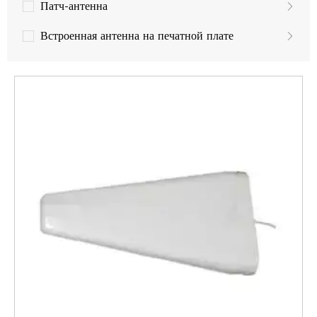
Патч-антенна
Встроенная антенна на печатной плате
Антенна для беспилотных летательных аппаратов
GPS-антенна
Антенна LoRa
Антенны MIMO
Антенны LTE
Антенны 3G
Антенны GSM/UMTS
WLAN, Wifi антенна
Беспроводной доступ WiMAX