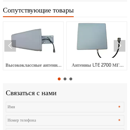
Сопутствующие товары


Высококлассные антенны
Антенны LTE 2700 МГц
LTE с коэффициентом
VSWR≤2.0 с разъемом N
усиления 9 дБи и
XMR-AC0034
разъемом N XMR-AC0035
Связаться с нами