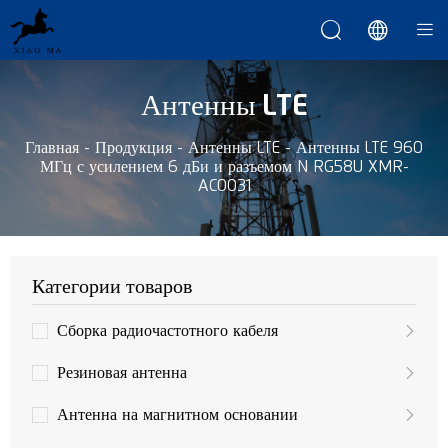



Антенны LTE
Главная
-
Продукция
-
Антенны LTE
-
Антенны LTE 960
МГц с усилением 6 дБи и разъемом N RG58U XMR-
AC0031
Категории товаров
Сборка радиочастотного кабеля
Резиновая антенна
Антенна на магнитном основании