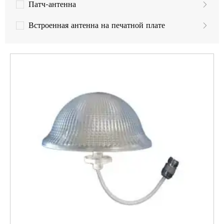
Патч-антенна
Встроенная антенна на печатной плате
Антенна для беспилотных летательных аппаратов
GPS-антенна
Антенна LoRa
Антенны MIMO
Антенны LTE
Антенны 3G
Антенны GSM/UMTS
WLAN, Wifi антенна
Беспроводной доступ WiMAX