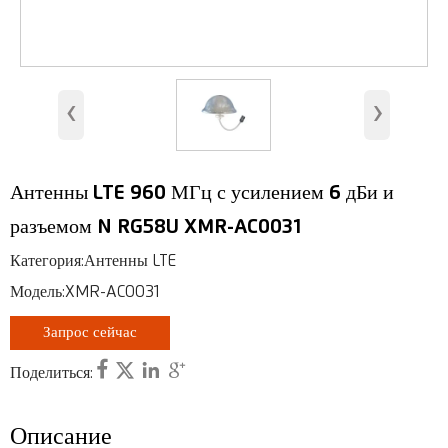
Антенна для помещений
Антенны базовых станций
‹
›
Антенна безопасности
RFID-антенна
Антенны LTE 960 МГц с усилением 6 дБи и
Антенна VHF, UHF
разъемом N RG58U XMR-AC0031
RF-коннектор
Категория:Антенны LTE
Модель:XMR-AC0031
Запрос сейчас




Поделиться:
Описание