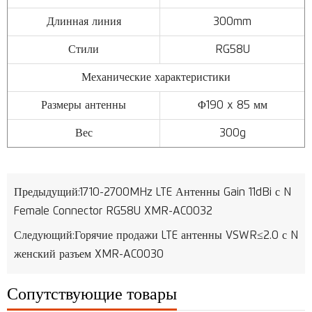
Длинная линия
300mm
Стили
RG58U
Механические характеристики
Размеры антенны
Φ190 x 85 мм
Вес
300g
Предыдущий:
1710-2700MHz LTE Антенны Gain 11dBi с N
Female Connector RG58U XMR-AC0032
Следующий:
Горячие продажи LTE антенны VSWR≤2.0 с N
женский разъем XMR-AC0030
Сопутствующие товары