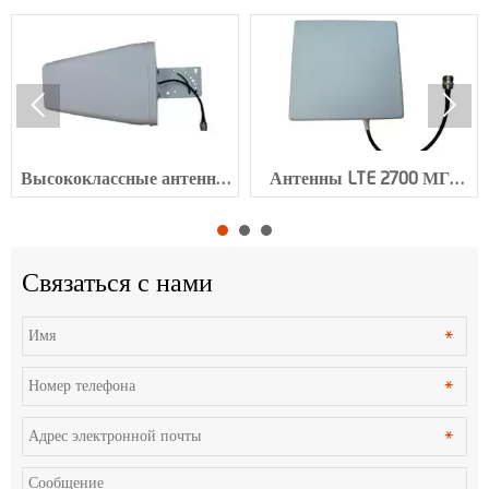


Высококлассные антенны
Антенны LTE 2700 МГц
LTE с коэффициентом
VSWR≤2.0 с разъемом N
усиления 9 дБи и
XMR-AC0034
разъемом N XMR-AC0035
Связаться с нами